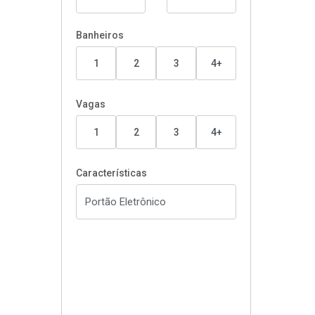
Banheiros
1
2
3
4+
Vagas
1
2
3
4+
Características