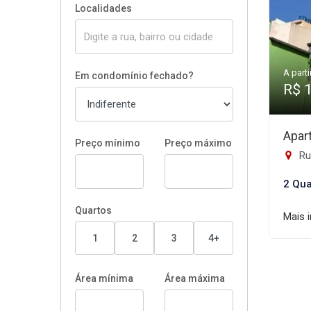
Localidades
A parti
Em condomínio fechado?
R$ 
Apar
Preço mínimo
Preço máximo
Ru
2 Qua
Quartos
Mais 
1
2
3
4+
Área mínima
Área máxima