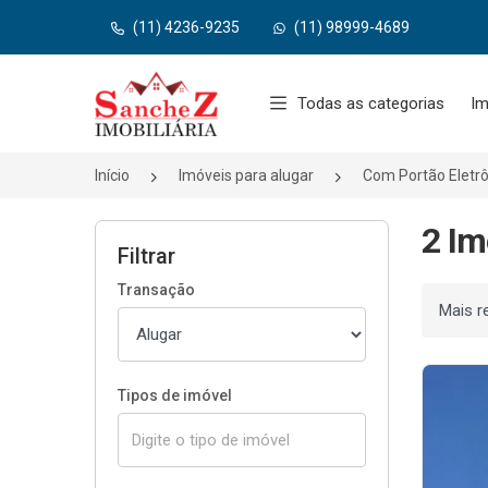
(11) 4236-9235
(11) 98999-4689
Página inicial
Todas as categorias
Im
Início
Imóveis para alugar
Com Portão Eletrô
2 Im
Filtrar
Transação
Ordenar
Tipos de imóvel