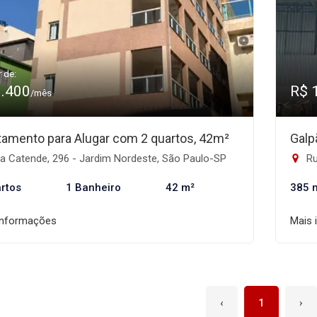
r de:
1.400
R$ 
/mês
tamento para Alugar com 2 quartos, 42m²
Galp
a Catende, 296 - Jardim Nordeste, São Paulo-SP
Rua
rtos
1 Banheiro
42 m²
385 
informações
Mais 
‹
1
›