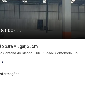
18.000
/mês
ão para Alugar, 385m²
 Santana do Riacho, 500 - Cidade Centenário, São Paulo-SP
m²
informações