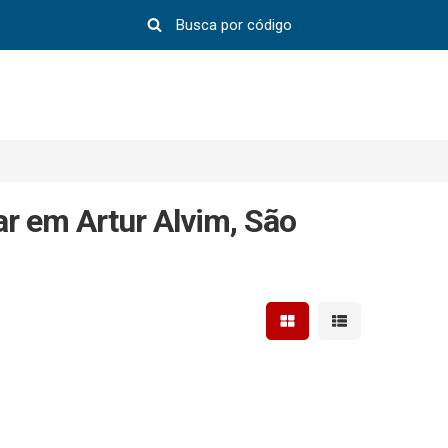
ar em Artur Alvim, São
Mostrar resultados em 
Mostrar resultad