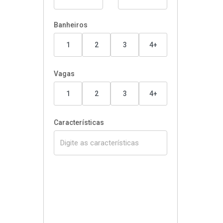
Banheiros
1
2
3
4+
Vagas
1
2
3
4+
Características