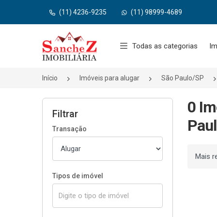
(11) 4236-9235
(11) 98999-4689
Página inicial
Todas as categorias
Im
Início
Imóveis para alugar
São Paulo/SP
0 Im
Filtrar
Paul
Transação
Ordenar
Tipos de imóvel