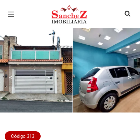
Página inicial
<
>
Código 313