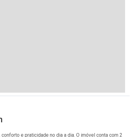
m
conforto e praticidade no dia a dia. O imóvel conta com 2