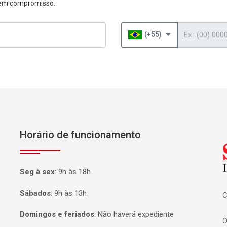
 sem compromisso.
Telefone
(+55)
Horário de funcionamento
P
Seg à sex
:
9h às 18h
Sábados
:
9h às 13h
C
Domingos e feriados
:
Não haverá expediente
O