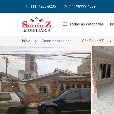
(11) 4236-9235
(11) 98999-4689
Página inicial
Todas as categorias
Im
Início
Casas para alugar
São Paulo/SP
<