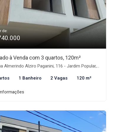
r de:
740.000
ado à Venda com 3 quartos, 120m²
 Almerindo Alziro Paganini, 116 - Jardim Popular, São Paulo-SP
artos
1 Banheiro
2 Vagas
120 m²
informações