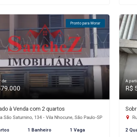
Pronto para Morar
r de:
A parti
579.000
R$ 
ado à Venda com 2 quartos
Sobr
 São Saturnino, 134 - Vila Nhocune, São Paulo-SP
Ru
rtos
1 Banheiro
1 Vaga
2 Qu