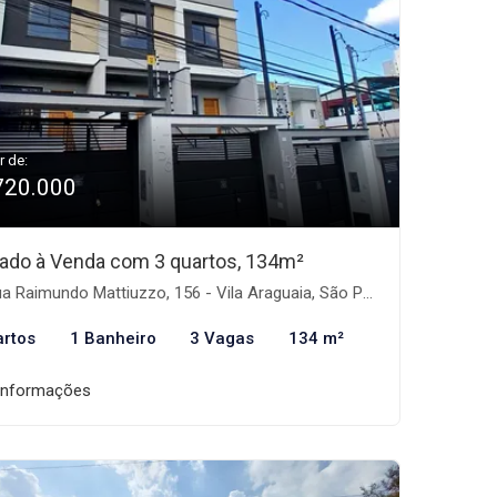
r de:
720.000
ado à Venda com 3 quartos, 134m²
 Raimundo Mattiuzzo, 156 - Vila Araguaia, São Paulo-SP
artos
1 Banheiro
3 Vagas
134 m²
informações