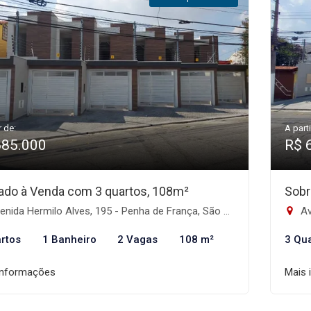
r de:
A parti
685.000
R$ 
ado à Venda com 3 quartos, 108m²
Sobr
nida Hermilo Alves, 195 - Penha de França, São Paulo-SP
Av
rtos
1 Banheiro
2 Vagas
108 m²
3 Qu
informações
Mais 