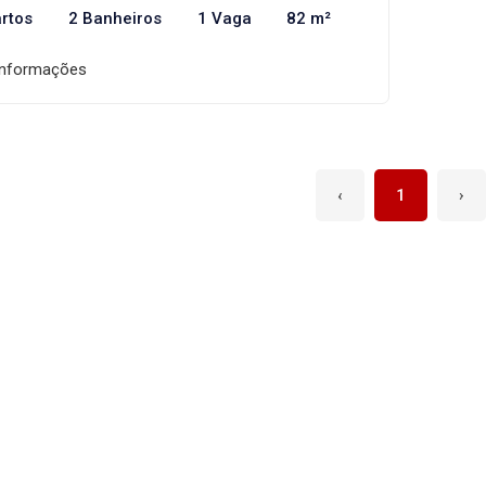
rtos
2 Banheiros
1 Vaga
82 m²
informações
‹
1
›