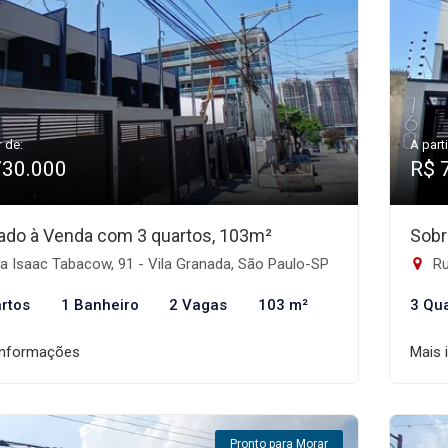
r de:
A parti
730.000
R$ 
ado à Venda com 3 quartos, 103m²
Sobr
 Isaac Tabacow, 91 - Vila Granada, São Paulo-SP
Rua
rtos
1 Banheiro
2 Vagas
103 m²
3 Qu
informações
Mais 
Pronto para Morar