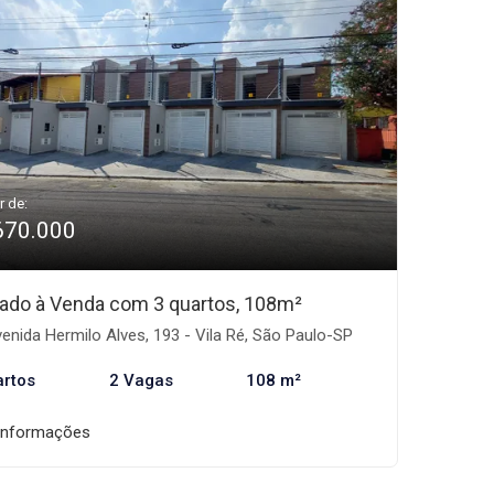
r de:
670.000
ado à Venda com 3 quartos, 108m²
enida Hermilo Alves, 193 - Vila Ré, São Paulo-SP
artos
2 Vagas
108 m²
informações