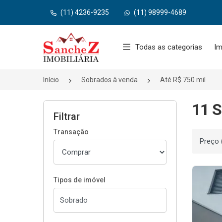
(11) 4236-9235
(11) 98999-4689
Página inicial
Todas as categorias
Im
Início
Sobrados à venda
Até R$ 750 mil
11 S
Filtrar
Transação
Ordenar
Tipos de imóvel