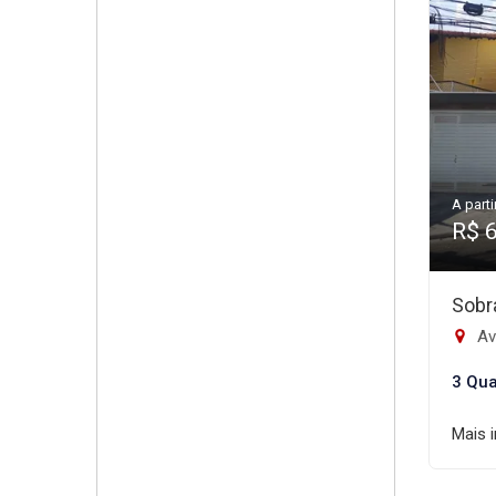
A parti
R$ 
Sobr
Ave
3 Qua
Mais 