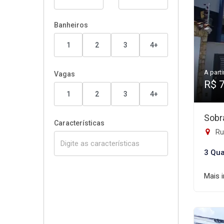
Banheiros
1
2
3
4+
A parti
Vagas
R$ 
1
2
3
4+
Sobr
Características
Rua
3 Qua
Mais 