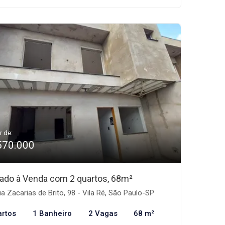
r de:
570.000
ado à Venda com 2 quartos, 68m²
a Zacarias de Brito, 98 - Vila Ré, São Paulo-SP
artos
1 Banheiro
2 Vagas
68 m²