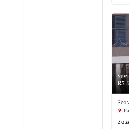
A parti
R$ 
Sobr
Rua
2 Qua