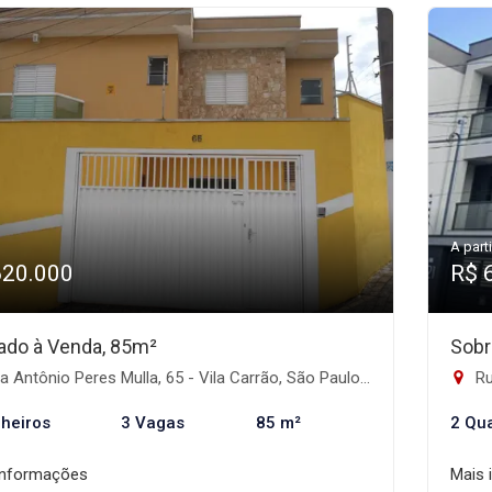
A parti
620.000
R$ 
ado à Venda, 85m²
Sobr
 Antônio Peres Mulla, 65 - Vila Carrão, São Paulo-SP
Rua
heiros
3 Vagas
85 m²
2 Qu
informações
Mais 