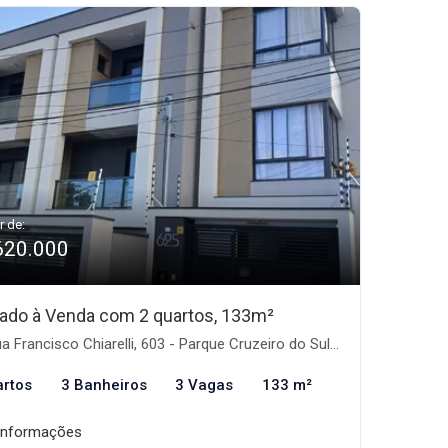
r de:
620.000
ado à Venda com 2 quartos, 133m²
 Francisco Chiarelli, 603 - Parque Cruzeiro do Sul, São Paulo-SP
artos
3 Banheiros
3 Vagas
133 m²
informações