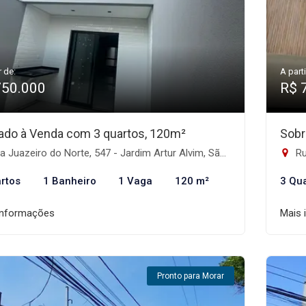
r de:
A parti
750.000
R$ 
ado à Venda com 3 quartos, 120m²
Sobr
 Juazeiro do Norte, 547 - Jardim Artur Alvim, São Paulo-SP
Rua
rtos
1 Banheiro
1 Vaga
120 m²
3 Qu
informações
Mais 
Pronto para Morar