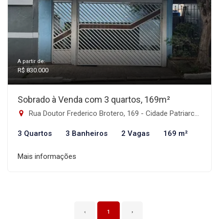
A partir de:
R$ 830.000
Sobrado à Venda com 3 quartos, 169m²
Rua Doutor Frederico Brotero, 169 - Cidade Patriarca, São Paulo-SP
3 Quartos
3 Banheiros
2 Vagas
169 m²
Mais informações
‹
1
›