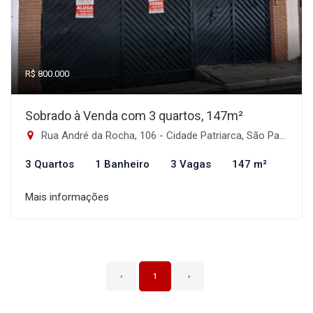
R$ 800.000
Sobrado à Venda com 3 quartos, 147m²
Rua André da Rocha, 106 - Cidade Patriarca, São Paulo-SP
3 Quartos
1 Banheiro
3 Vagas
147 m²
Mais informações
‹
1
›