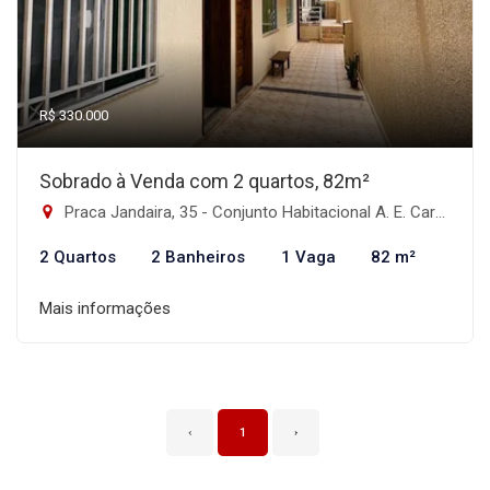
R$ 330.000
Sobrado à Venda com 2 quartos, 82m²
Praca Jandaira, 35 - Conjunto Habitacional A. E. Carvalho, São Paulo-SP
2 Quartos
2 Banheiros
1 Vaga
82 m²
Mais informações
‹
1
›