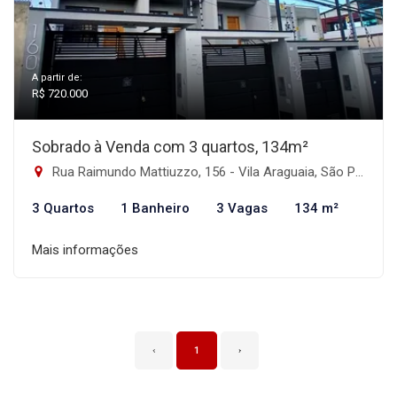
A partir de:
R$ 720.000
Sobrado à Venda com 3 quartos, 134m²
Rua Raimundo Mattiuzzo, 156 - Vila Araguaia, São Paulo-SP
3 Quartos
1 Banheiro
3 Vagas
134 m²
Mais informações
‹
1
›