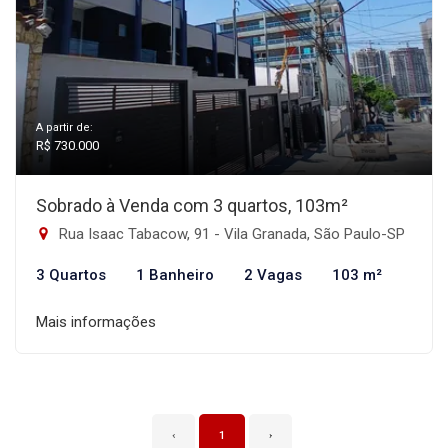
A partir de:
R$ 730.000
Sobrado à Venda com 3 quartos, 103m²
Rua Isaac Tabacow, 91 - Vila Granada, São Paulo-SP
3 Quartos
1 Banheiro
2 Vagas
103 m²
Mais informações
‹
1
›