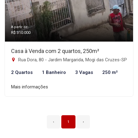
A partir de:
R$ 310.000
Casa à Venda com 2 quartos, 250m²
Rua Dora, 80 - Jardim Margarida, Mogi das Cruzes-SP
2 Quartos
1 Banheiro
3 Vagas
250 m²
Mais informações
‹
1
›