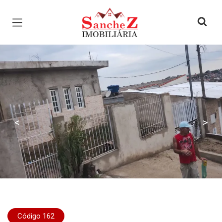
Página inicial
<
>
Código 162