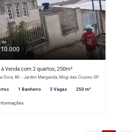
r de:
310.000
 à Venda com 2 quartos, 250m²
 Dora, 80 - Jardim Margarida, Mogi das Cruzes-SP
rtos
1 Banheiro
3 Vagas
250 m²
informações