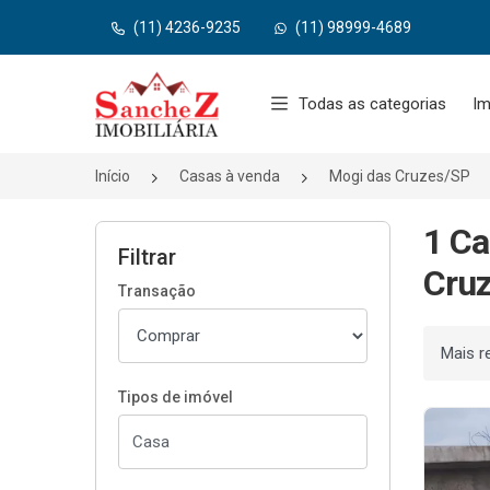
(11) 4236-9235
(11) 98999-4689
Página inicial
Todas as categorias
Im
Início
Casas à venda
Mogi das Cruzes/SP
1 Ca
Filtrar
Cruz
Transação
Ordenar
Tipos de imóvel