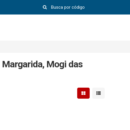
 Margarida, Mogi das
Mostrar resultados em 
Mostrar resultad