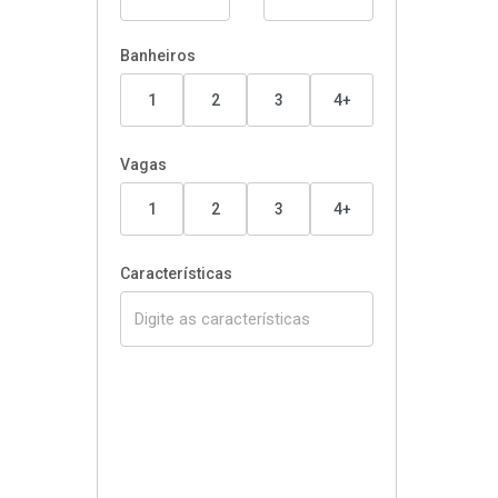
Banheiros
1
2
3
4+
Vagas
1
2
3
4+
Características