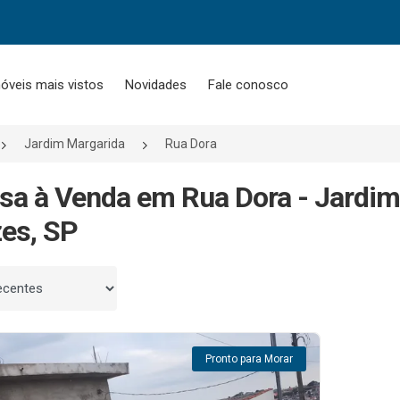
óveis mais vistos
Novidades
Fale conosco
Jardim Margarida
Rua Dora
sa à Venda em Rua Dora - Jardim
es, SP
 por
Pronto para Morar