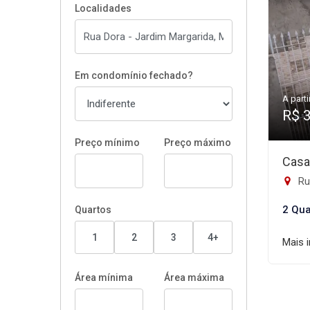
Localidades
Em condomínio fechado?
A parti
R$ 
Preço mínimo
Preço máximo
Casa
Rua
2 Qua
Quartos
1
2
3
4+
Mais 
Área mínima
Área máxima