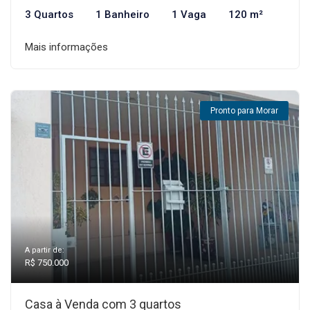
3 Quartos
1 Banheiro
1 Vaga
120 m²
Mais informações
Pronto para Morar
A partir de:
R$ 750.000
Casa à Venda com 3 quartos