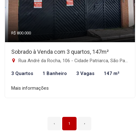
R$ 800.000
Sobrado à Venda com 3 quartos, 147m²
Rua André da Rocha, 106 - Cidade Patriarca, São Paulo-SP
3 Quartos
1 Banheiro
3 Vagas
147 m²
Mais informações
‹
1
›