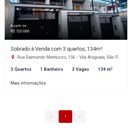
A partir de:
R$ 720.000
Sobrado à Venda com 3 quartos, 134m²
Rua Raimundo Mattiuzzo, 156 - Vila Araguaia, São Paulo-SP
3 Quartos
1 Banheiro
3 Vagas
134 m²
Mais informações
‹
1
›