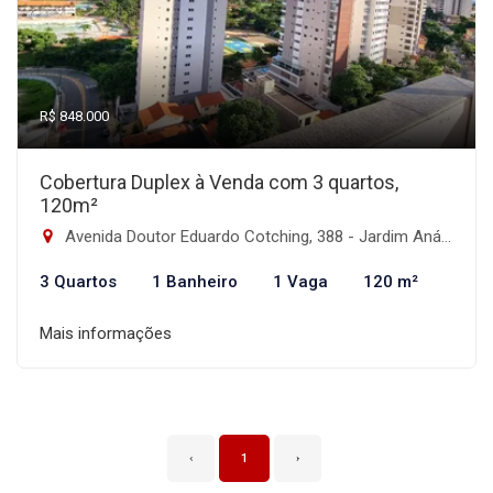
R$ 848.000
Cobertura Duplex à Venda com 3 quartos,
120m²
Avenida Doutor Eduardo Cotching, 388 - Jardim Anália Franco, São Paulo-SP
3 Quartos
1 Banheiro
1 Vaga
120 m²
Mais informações
‹
1
›