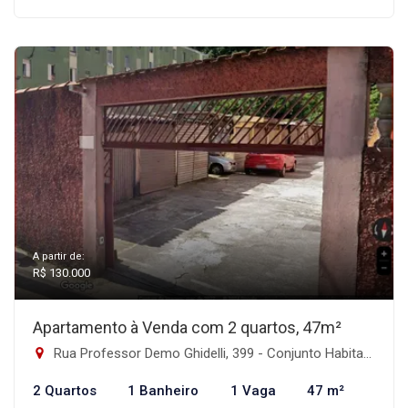
A partir de:
R$ 130.000
Apartamento à Venda com 2 quartos, 47m²
Rua Professor Demo Ghidelli, 399 - Conjunto Habitacional Juscelino Kubitschek, São Paulo-SP
2 Quartos
1 Banheiro
1 Vaga
47 m²