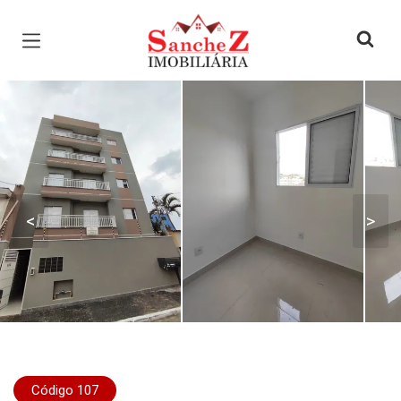
Página inicial
<
>
Código 107