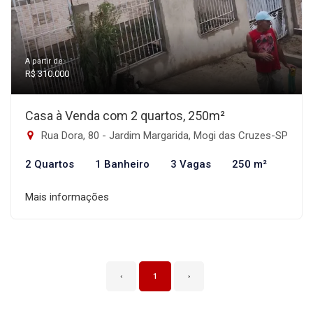
A partir de:
R$ 310.000
Casa à Venda com 2 quartos, 250m²
Rua Dora, 80 - Jardim Margarida, Mogi das Cruzes-SP
2 Quartos
1 Banheiro
3 Vagas
250 m²
Mais informações
‹
1
›