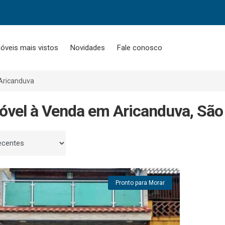
óveis mais vistos
Novidades
Fale conosco
Aricanduva
óvel à Venda em Aricanduva, São
 por
Pronto para Morar