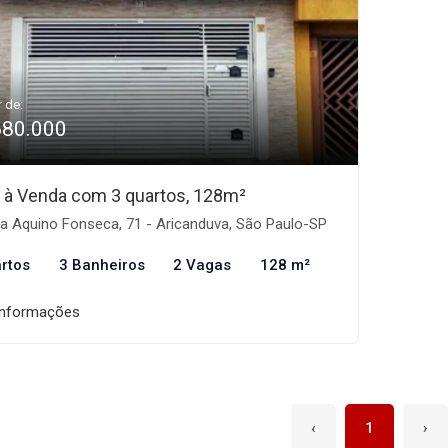
r de:
680.000
 à Venda com 3 quartos, 128m²
a Aquino Fonseca, 71 - Aricanduva, São Paulo-SP
rtos
3 Banheiros
2 Vagas
128 m²
informações
‹
1
›