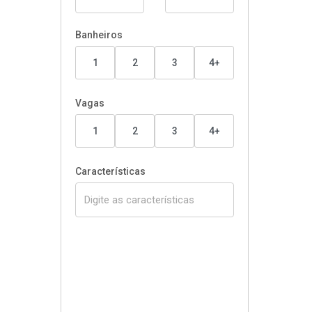
Banheiros
1
2
3
4+
Vagas
1
2
3
4+
Características