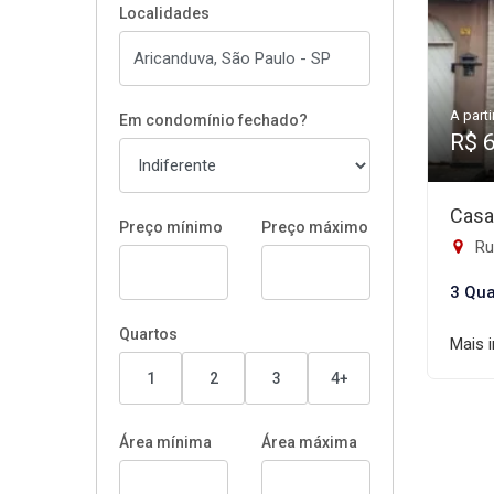
Localidades
A parti
Em condomínio fechado?
R$ 
Casa
Preço mínimo
Preço máximo
Ru
3 Qua
Quartos
Mais 
1
2
3
4+
Área mínima
Área máxima