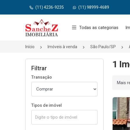
(11) 4236-9235
(11) 98999-4689
Página inicial
Todas as categorias
Im
Início
Imóveis à venda
São Paulo/SP
1 Im
Filtrar
Transação
Ordenar
Tipos de imóvel