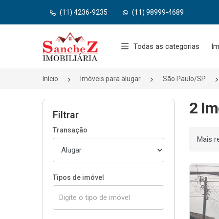
(11) 4236-9235
(11) 98999-4689
Página inicial
Todas as categorias
Im
Início
Imóveis para alugar
São Paulo/SP
2 Im
Filtrar
Transação
Ordenar
Tipos de imóvel