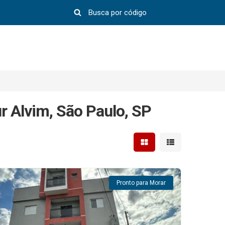
r Alvim, São Paulo, SP
Mostrar resultados em 
Mostrar resultad
Pronto para Morar