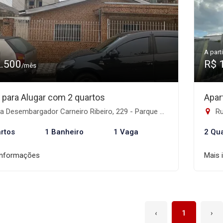
A parti
2.500
R$ 
/mês
 para Alugar com 2 quartos
Apar
Desembargador Carneiro Ribeiro, 229 - Parque Artur Alvim, São Paulo-SP
Rua
rtos
1 Banheiro
1 Vaga
2 Qu
informações
Mais 
‹
1
›