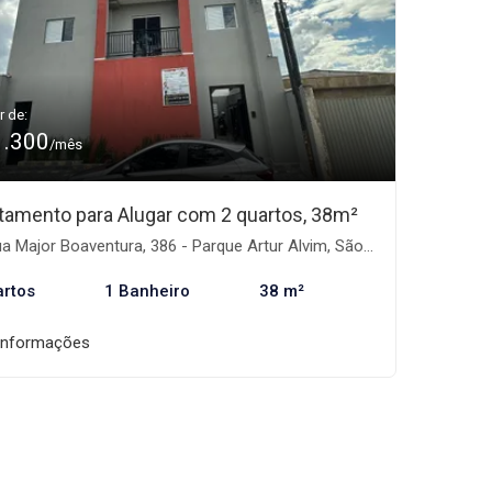
r de:
1.300
/mês
tamento para Alugar com 2 quartos, 38m²
 Major Boaventura, 386 - Parque Artur Alvim, São Paulo-SP
artos
1 Banheiro
38 m²
informações