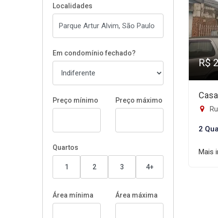
Localidades
Em condomínio fechado?
R$ 
Casa
Preço mínimo
Preço máximo
Rua 
2 Qua
Quartos
Mais 
1
2
3
4+
Área mínima
Área máxima