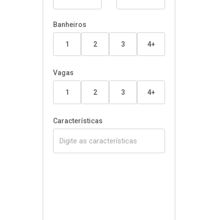
Banheiros
1
2
3
4+
Vagas
1
2
3
4+
Características