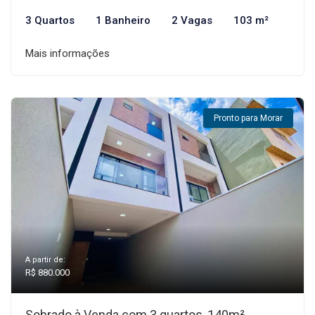
3 Quartos
1 Banheiro
2 Vagas
103 m²
Mais informações
Pronto para Morar
A partir de:
R$ 880.000
Sobrado à Venda com 3 quartos, 140m²